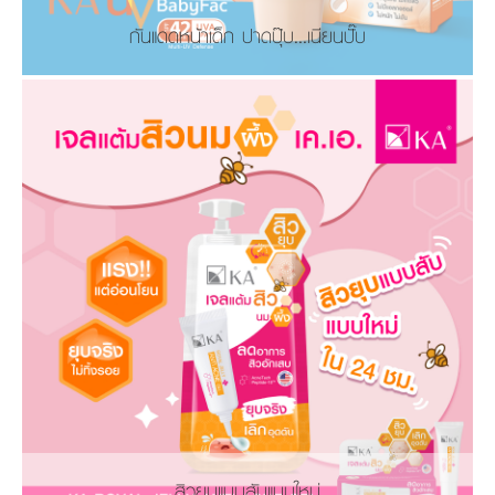
กันแดดหน้าเด็ก ปาดปุ๊บ...เนียนปั๊บ
สิวยุบแบบสับแบบใหม่