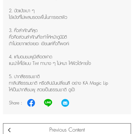
2. ปัดแป้งเบา ๆ
ใช้แป้งที่ไม่ผสมรองพื้นในการเซตผิว
3. คิ้วสำคัญที่สุด
คิ้วคือส่วนสำคัญที่จะทำให้หน้าดูมีมิติ
ถ้าไม่อยากแต่งเยอะ เขียนแค่คิ้วก็พอค่ะ
4. แก้มอมชมพูมีเลือดฝาด
แนะนำให้ใช้แบบ Tint ทาบาง ๆ ไม่หนา ให้ผิวได้หายใจ
5. ปากสีธรรมชาติ
ทาลิปสีธรรมชาติ หรือลิปมันเปลี่ยนสี อย่าง KA Magic Lip
ให้เป็นปากสีชมพู สวยเป็นธรรมชาติ ดูเป๊ะ
Share :
Previous Content