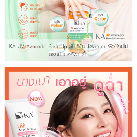
KA UV Avocado Blink Up SPF50+ PA++++ ผิวป๊อปไม่
ดรอป เมคอัพไม่เยิ้ม