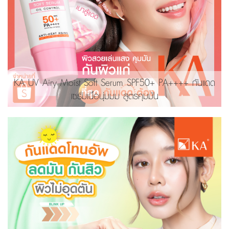
KA UV Airy Moist Soft Serum SPF50+ PA++++ กันแดด
เซรั่มเนื้อนุ่มมม สูตรคุมมัน