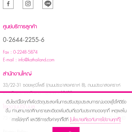
ศูนย์บริการลูกค้า
0-2644-2255-6
Fax :
0-2248-5874
E-mail :
info@kathailand.com
สำนักงานใหญ่
33/22-31 ซอยพุฒิโพธิ์ (ถนนประชาสงเคราะห์ 8), ถนนประชาสงเคราะห์
แขวงดินแดง เขตดินแดง กรุงเทพฯ 10400
เว็บไซต์นี้ใช้คุกกี้เพื่อวัตถุประสงค์ในการปรับปรุงประสบการณ์ของผู้ใช้ให้ดียิ่ง
โรงงานปวีณ์มล
ขึ้น ท่านสามารถศึกษารายละเอียดเพิ่มเติมเกี่ยวกับประเภทของคุกกี้ เหตุผลใน
73 หมู่ 7 ถ.ลาดหลุมแก้ว ต.คูบางหลวง อ.ลาดหลุมแก้ว จ.ปทุมธานี 12140
การใช้คุกกี้ และวิธีการตั้งค่าคุกกี้ได้ที่
[นโยบายเกี่ยวกับการใช้งานคุกกี้]
Privacy Policy