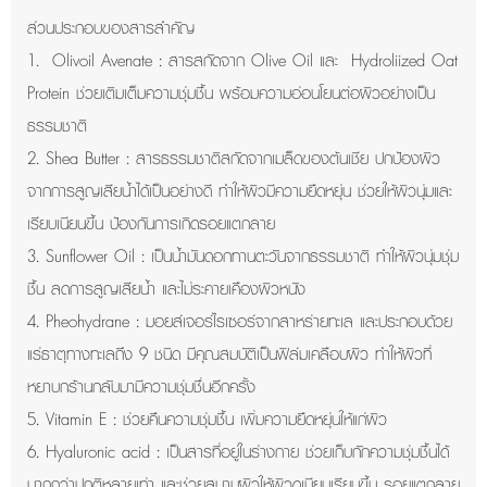
ส่วนประกอบของสารสำคัญ
1. Olivoil Avenate : สารสกัดจาก Olive Oil และ Hydroliized Oat
Protein ช่วยเติมเต็มความชุ่มชื้น พร้อมความอ่อนโยนต่อผิวอย่างเป็น
ธรรมชาติ
2. Shea Butter : สารธรรมชาติสกัดจากเมล็ดของต้นเชีย ปกป้องผิว
จากการสูญเสียน้ำได้เป็นอย่างดี ทำให้ผิวมีความยืดหยุ่น ช่วยให้ผิวนุ่มและ
เรียบเนียนขึ้น ป้องกันการเกิดรอยแตกลาย
3. Sunflower Oil : เป็นน้ำมันดอกทานตะวันจากธรรมชาติ ทำให้ผิวนุ่มชุ่ม
ชื้น ลดการสูญเสียน้ำ และไม่ระคายเคืองผิวหนัง
4. Pheohydrane : มอยส์เจอร์ไรเซอร์จากสาหร่ายทะเล และประกอบด้วย
แร่ธาตุทางทะเลถึง 9 ชนิด มีคุณสมบัติเป็นฟิล์มเคลือบผิว ทำให้ผิวที่
หยาบกร้านกลับมามีความชุ่มชื่นอีกครั้ง
5. Vitamin E : ช่วยคืนความชุ่มชื้น เพิ่มความยืดหยุ่นให้แก่ผิว
6. Hyaluronic acid : เป็นสารที่อยู่ในร่างกาย ช่วยเก็บกักความชุ่มชื้นได้
มากกว่าปกติหลายเท่า และช่วยสมานผิวให้ผิวดูเนียนเรียบขึ้น รอยแตกลาย