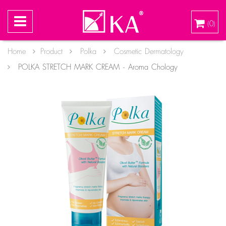
0
(
)
Home
Product
Polka
Cosmetic Dermatology
POLKA STRETCH MARK CREAM - Aroma Chology
SIGN IN